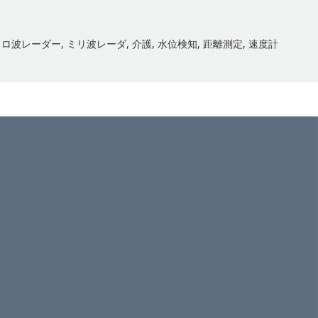
クロ波レーダー
,
ミリ波レーダ
,
介護
,
水位検知
,
距離測定
,
速度計