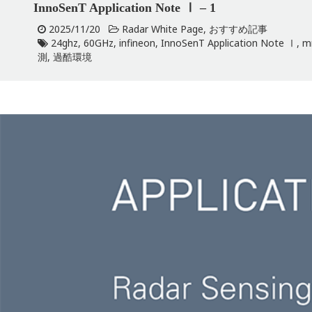
InnoSenT Application Note Ⅰ – 1
2025/11/20
Radar White Page
,
おすすめ記事
24ghz
,
60GHz
,
infineon
,
InnoSenT Application Note Ⅰ
,
m
測
,
過酷環境